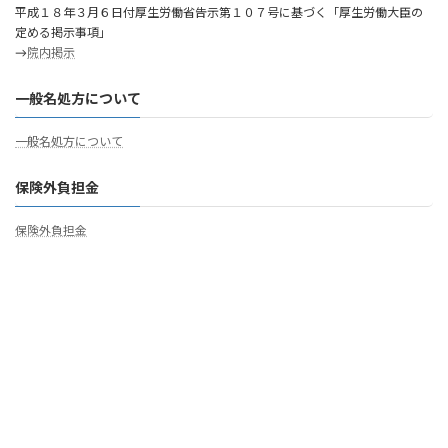
平成１８年３月６日付厚生労働省告示第１０７号に基づく「厚生労働大臣の
定める掲示事項」
→
院内掲示
一般名処方について
一般名処方について
保険外負担金
保険外負担金