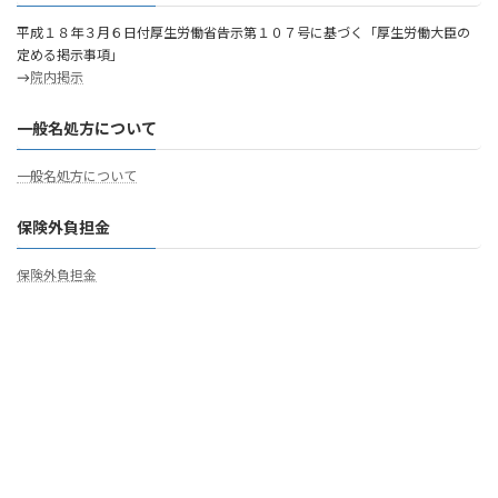
平成１８年３月６日付厚生労働省告示第１０７号に基づく「厚生労働大臣の
定める掲示事項」
→
院内掲示
一般名処方について
一般名処方について
保険外負担金
保険外負担金