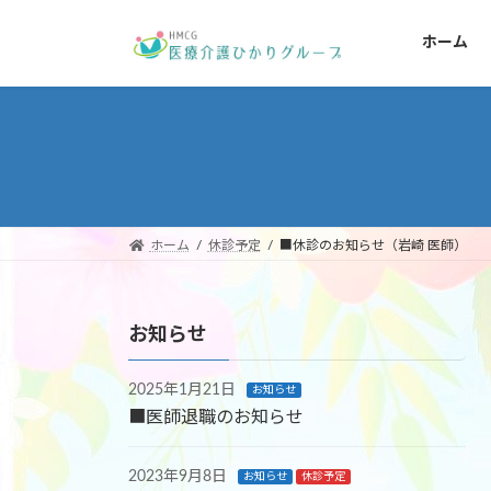
コ
ナ
ン
ビ
ホーム
テ
ゲ
ン
ー
ツ
シ
へ
ョ
ス
ン
キ
に
ッ
移
ホーム
休診予定
■休診のお知らせ（岩崎 医師）
プ
動
お知らせ
2025年1月21日
お知らせ
■医師退職のお知らせ
2023年9月8日
お知らせ
休診予定