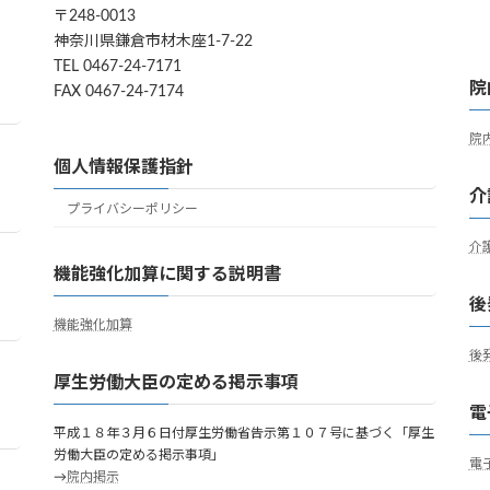
〒248-0013
神奈川県鎌倉市材木座1-7-22
TEL 0467-24-7171
院
FAX 0467-24-7174
院
個人情報保護指針
介
プライバシーポリシー
介
機能強化加算に関する説明書
後
機能強化加算
後
厚生労働大臣の定める掲示事項
電
平成１８年３月６日付厚生労働省告示第１０７号に基づく「厚生
労働大臣の定める掲示事項」
電
→
院内掲示