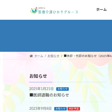
コ
ナ
ン
ビ
ホーム
テ
ゲ
ン
ー
ツ
シ
へ
ョ
ス
ン
キ
に
ッ
移
ホーム
お知らせ
■休診・代診のお知らせ（2025年
プ
動
お知らせ
2025年1月21日
お知らせ
■医師退職のお知らせ
2023年9月8日
お知らせ
休診予定