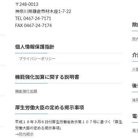
〒248-0013
神奈川県鎌倉市材木座1-7-22
TEL 0467-24-7171
院
FAX 0467-24-7174
院
個人情報保護指針
介
プライバシーポリシー
介
機能強化加算に関する説明書
後
機能強化加算
後
厚生労働大臣の定める掲示事項
電
平成１８年３月６日付厚生労働省告示第１０７号に基づく「厚生
労働大臣の定める掲示事項」
電
→
院内掲示