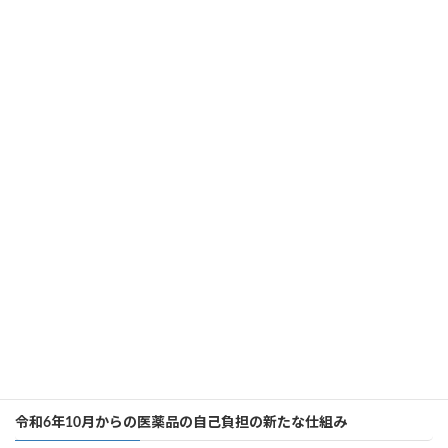
医療法人寿光会
医療法人沖縄寿光会
医療安全管理に関する指針
医療安全管理に関する指針
医療安全管理部門相談窓口のご案内
医療安全管理部門相談窓口のご案内
個別の診療報酬の算定項目の分かる明細書
個別の診療報酬の算定項目の分かる明細書
病院職員の負担軽減及び処遇の改善について
病院職員の負担軽減及び処遇の改善について
令和6年10月からの医薬品の自己負担の新たな仕組み